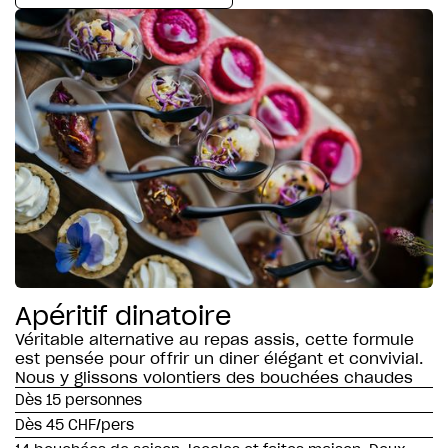
Apéritif dinatoire
Véritable alternative au repas assis, cette formule
est pensée pour offrir un diner élégant et convivial.
Nous y glissons volontiers des bouchées chaudes
Dès 15 personnes
Dès 45 CHF/pers